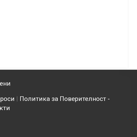
зени
проси
|
Политика за Поверителност -
кти