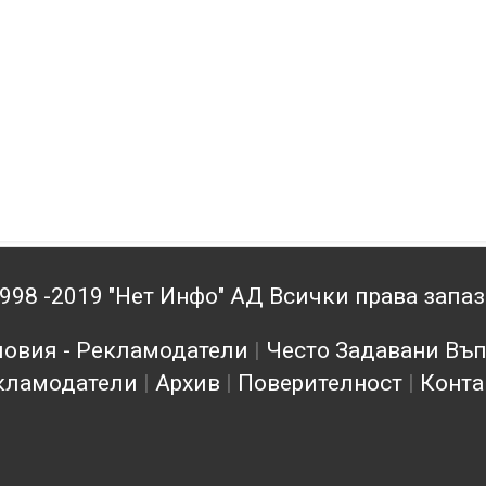
998 -2019 "Нет Инфо" АД Всички права запа
овия - Рекламодатели
|
Често Задавани Въ
кламодатели
|
Архив
|
Поверителност
|
Конта