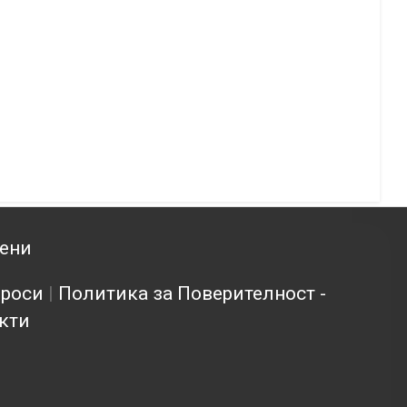
зени
проси
|
Политика за Поверителност -
кти