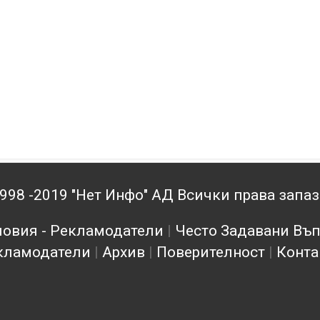
998 -2019 "Нет Инфо" АД Всички права запа
овия - Рекламодатели
|
Често Задавани Въ
кламодатели
|
Архив
|
Поверителност
|
Конта