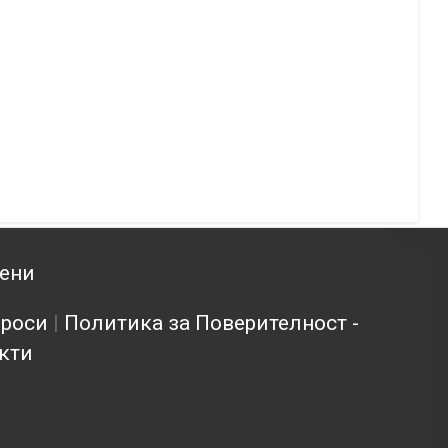
зени
проси
|
Политика за Поверителност -
кти