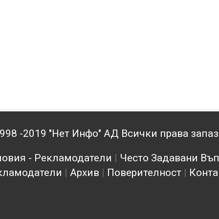
998 -2019 "Нет Инфо" АД Всички права запа
овия - Рекламодатели
|
Често Задавани Въ
кламодатели
|
Архив
|
Поверителност
|
Конта