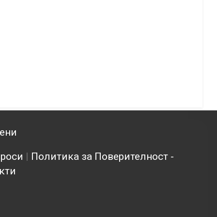
зени
проси
|
Политика за Поверителност -
кти