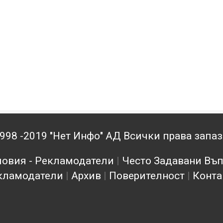
998 -2019 "Нет Инфо" АД Всички права запа
овия - Рекламодатели
|
Често Задавани Въ
кламодатели
|
Архив
|
Поверителност
|
Конта