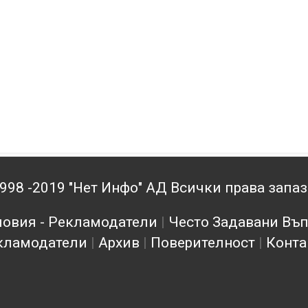
998 -2019 "Нет Инфо" АД Всички права запа
овия - Рекламодатели
|
Често Задавани Въ
кламодатели
|
Архив
|
Поверителност
|
Конта