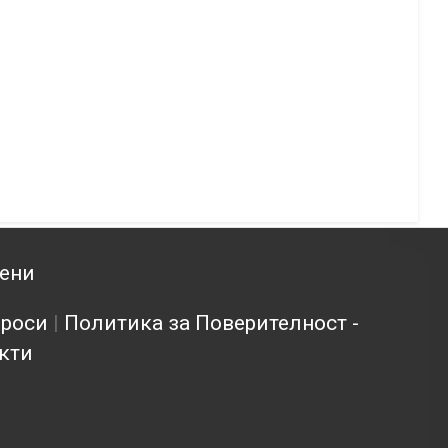
зени
проси
|
Политика за Поверителност -
кти