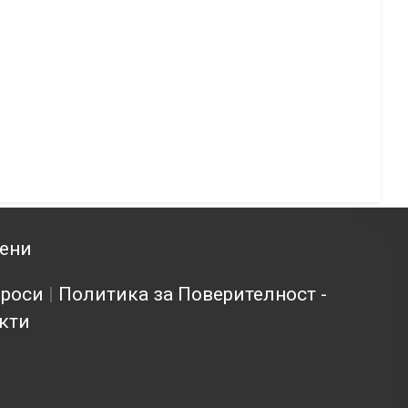
зени
проси
|
Политика за Поверителност -
кти