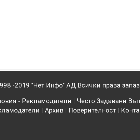
998 -2019 "Нет Инфо" АД Всички права запа
овия - Рекламодатели
|
Често Задавани Въ
кламодатели
|
Архив
|
Поверителност
|
Конта