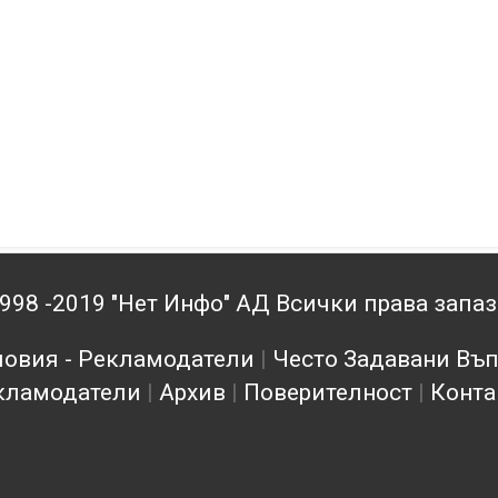
998 -2019 "Нет Инфо" АД Всички права запа
овия - Рекламодатели
|
Често Задавани Въ
кламодатели
|
Архив
|
Поверителност
|
Конта