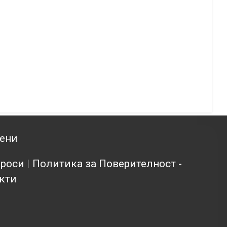
зени
проси
|
Политика за Поверителност -
кти