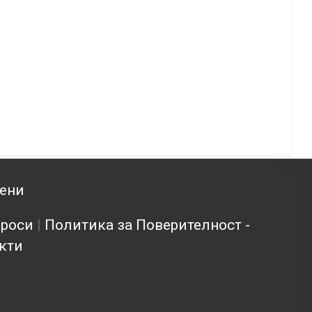
зени
проси
|
Политика за Поверителност -
кти