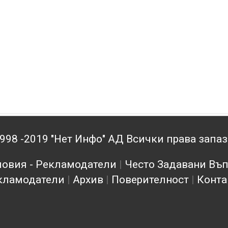
998 -2019 "Нет Инфо" АД Всички права запа
овия - Рекламодатели
|
Често Задавани Въ
кламодатели
|
Архив
|
Поверителност
|
Конта