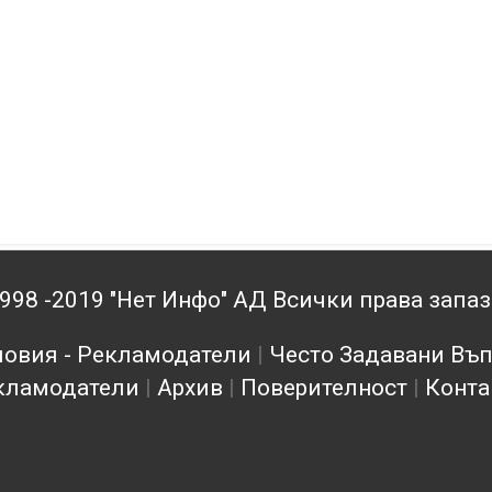
998 -2019 "Нет Инфо" АД Всички права запа
овия - Рекламодатели
|
Често Задавани Въ
кламодатели
|
Архив
|
Поверителност
|
Конта