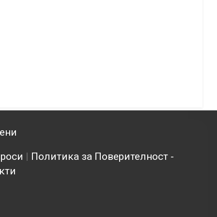
зени
проси
|
Политика за Поверителност -
кти