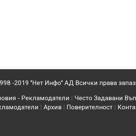
998 -2019 "Нет Инфо" АД Всички права запа
овия - Рекламодатели
|
Често Задавани Въ
кламодатели
|
Архив
|
Поверителност
|
Конта