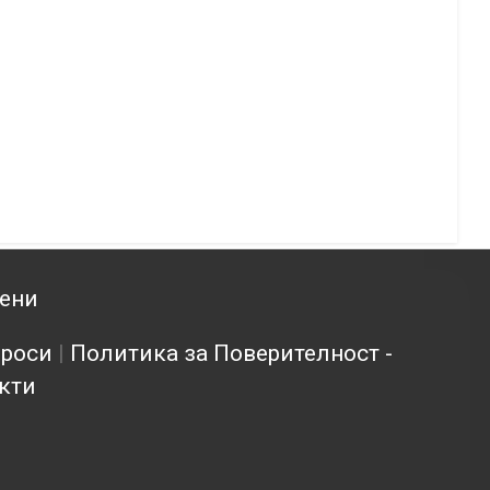
зени
проси
|
Политика за Поверителност -
кти