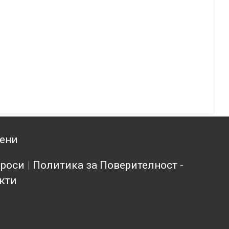
зени
проси
|
Политика за Поверителност -
кти